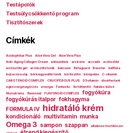
Testápolók
Testsúlycsökkentő program
Tisztítószerek
Címkék
Acidophilus Plus
Aloe Vera Gél
Aloe Vera Plus
Anti-Aging Collagen Cream
antioxidáns
arckrém
arcradír
arctisztító
arctisztító gél
arctisztító tonik
balzsam
Betaguard
Booster
bélflóra
búzacsíra olaj
bőrkiegyenlítő tonik
bőrtisztító
bőrápolás
C-vitamin
CAROTENOlD COMPLEX
CRUCIFEROUS PLUS
D3 vitamin
disinfectant
egészségmegőrzés
energia
Fantastic
fertőtlenítő
fiatalos külső
fogyókúra
fitonutriens
flavonoid
FLAVONOID COMPLEX
fogyókúrás italpor
fokhagyma
hidratáló krém
FORMULA IV
kondicionáló
multivitamin
munka
Omega 3
sampon
szappan
általános tisztítószer
étrend kiegészítő