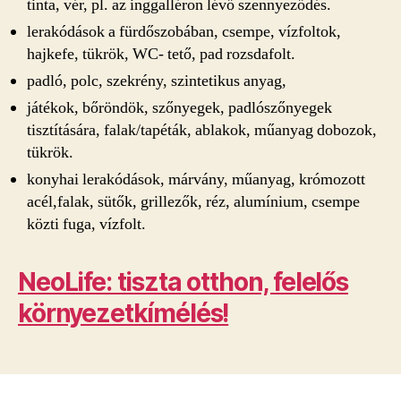
tinta, vér, pl. az inggalléron lévő szennyeződés.
lerakódások a fürdőszobában, csempe, vízfoltok,
hajkefe, tükrök, WC- tető, pad rozsdafolt.
padló, polc, szekrény, szintetikus anyag,
játékok, bőröndök, szőnyegek, padlószőnyegek
tisztítására, falak/tapéták, ablakok, műanyag dobozok,
tükrök.
konyhai lerakódások, márvány, műanyag, krómozott
acél,falak, sütők, grillezők, réz, alumínium, csempe
közti fuga, vízfolt.
NeoLife: tiszta otthon, felelős
környezetkímélés!