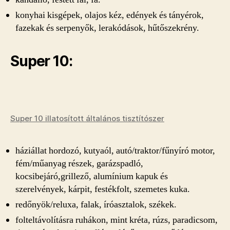
konyhai kisgépek, olajos kéz, edények és tányérok,
fazekak és serpenyők, lerakódások, hűtőszekrény.
Super 10:
Super 10 illatosított általános tisztítószer
háziállat hordozó, kutyaól, autó/traktor/fűnyíró motor,
fém/műanyag részek, garázspadló,
kocsibejáró,grillező, alumínium kapuk és
szerelvények, kárpit, festékfolt, szemetes kuka.
redőnyök/reluxa, falak, íróasztalok, székek.
folteltávolításra ruhákon, mint kréta, rúzs, paradicsom,