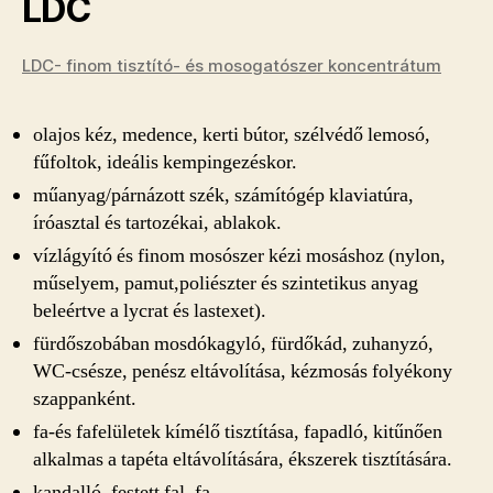
LDC
LDC- finom tisztító- és mosogatószer koncentrátum
olajos kéz, medence, kerti bútor, szélvédő lemosó,
fűfoltok, ideális kempingezéskor.
műanyag/párnázott szék, számítógép klaviatúra,
íróasztal és tartozékai, ablakok.
vízlágyító és finom mosószer kézi mosáshoz (nylon,
műselyem, pamut,poliészter és szintetikus anyag
beleértve a lycrat és lastexet).
fürdőszobában mosdókagyló, fürdőkád, zuhanyzó,
WC-csésze, penész eltávolítása, kézmosás folyékony
szappanként.
fa-és fafelületek kímélő tisztítása, fapadló, kitűnően
alkalmas a tapéta eltávolítására, ékszerek tisztítására.
kandalló, festett fal, fa.